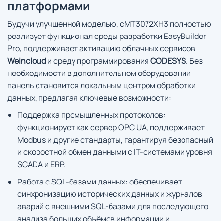
платформами
Будучи улучшенной моделью, cMT3072XH3 полностью
реализует функционал среды разработки EasyBuilder
Pro, поддерживает активацию облачных сервисов
Weincloud
и среду программирования
CODESYS
. Без
необходимости в дополнительном оборудовании
панель становится локальным центром обработки
данных, предлагая ключевые возможности:
Поддержка промышленных протоколов:
функционирует как сервер OPC UA, поддерживает
Modbus и другие стандарты, гарантируя безопасный
и скоростной обмен данными с IT-системами уровня
SCADA и ERP.
Работа с SQL-базами данных: обеспечивает
синхронизацию исторических данных и журналов
аварий с внешними SQL-базами для последующего
анализа больших объёмов информации и