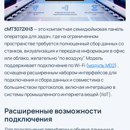
cMT3072XH3
— это компактная семидюймовая панель
оператора для задач, где на ограниченном
пространстве требуется полноценный сбор данных со
станков, визуализация и передача информации в офис
или облако, желательно “по воздуху”. Модель
поддерживает подключение по Wi-Fi (
модуль M02
) ,
оснащена расширенным набором интерфейсов для
подключения и сбора данных и совместима с
большинством протоколов, включая интеграцию в
системы промышленного интернета вещей (IIoT).
Расширенные возможности
подключения
Для подключения периферии и обмена данными в