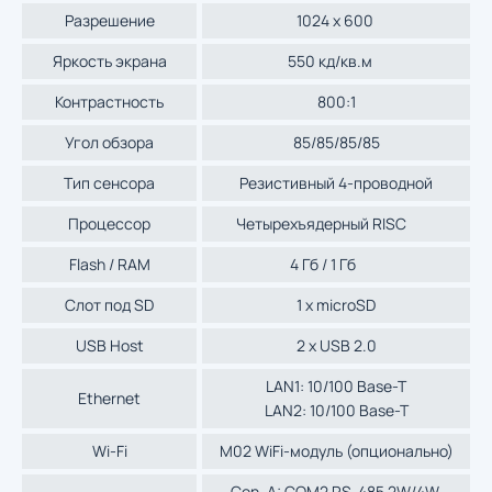
Разрешение
1024 x 600
Яркость экрана
550 кд/кв.м
Контрастность
800:1
Угол обзора
85/85/85/85
Тип сенсора
Резистивный 4-проводной
Процессор
Четырехъядерный RISC
Flash / RAM
4 Гб / 1 Гб
Слот под SD
1 x microSD
USB Host
2 x USB 2.0
LAN1: 10/100 Base-T
Ethernet
LAN2: 10/100 Base-T
Wi-Fi
M02 WiFi-модуль (опционально)
Con. A: COM2 RS-485 2W/4W,