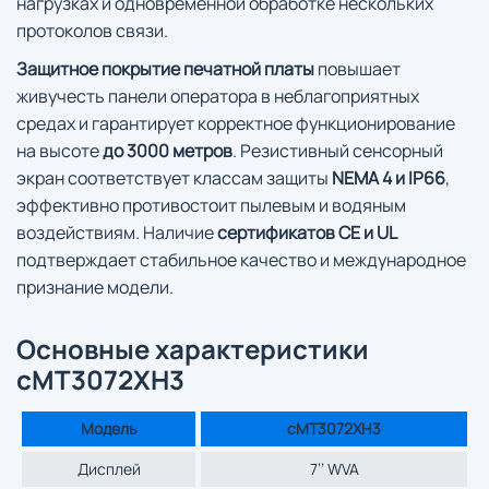
нагрузках и одновременной обработке нескольких
протоколов связи.
Защитное покрытие печатной платы
повышает
живучесть панели оператора в неблагоприятных
средах и гарантирует корректное функционирование
на высоте
до 3000 метров
. Резистивный сенсорный
экран соответствует классам защиты
NEMA 4 и IP66
,
эффективно противостоит пылевым и водяным
воздействиям. Наличие
сертификатов CE и UL
подтверждает стабильное качество и международное
признание модели.
Основные характеристики
cMT3072XH3
Модель
cMT3072XH3
Дисплей
7’’ WVA