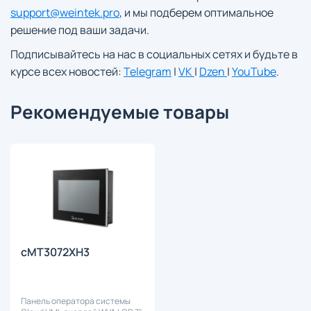
support@weintek.pro
, и мы подберем оптимальное
решение под ваши задачи.
Подписывайтесь на нас в социальных сетях и будьте в
курсе всех новостей:
Telegram
|
VK
|
Dzen
|
YouTube
.
Рекомендуемые товары
cMT3072XH3
Панель оператора системы