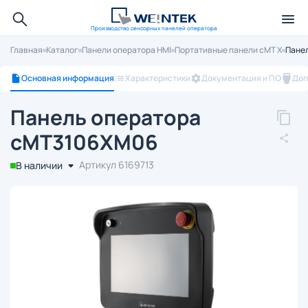
Производство сенсорных панелей оператора
Главная
Каталог
Панели оператора HMI
Портативные панели cMT X
Пане
Основная информация
Характеристики
Документация и ПО
Доп
Панель оператора
cMT3106XM06
Артикул 6169713
В наличии