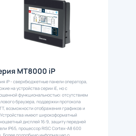
ерия MT8000 iP
ия iP - сверхбюджетные панели оператора,
ожие на устройства серии iE, но с
ощенной функциональностью: отсутствием
лового браузера, поддержки протокола
T, возможности отображения графиков и
. Устройства имеют широкоформатный
ноцветный дисплей 16:9, защиту передней
ели IP65, процессор RISC Cortex-A8 600
. Более подробную информацию о