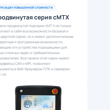
ЛЯ ЗАДАЧ ПОВЫШЕННОЙ СЛОЖНОСТИ
родвинутая серия cMTX
ели продвинутой подсерии cMT X не только
ючают в себя все возможности базовой и
ндартной серий, но и имеют дополнительные
аратные и программные возможности,
ающие эти устройства подходящими для
ых сложных задач и требовательных
ьзователей. Все панели этой серии имеют
ерфейсы CAN и MPI, позволяют
ьзоваться Веб-браузером ПЛК и сервером
 UA.