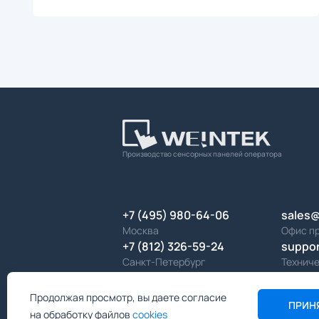
Производство сенсорных панелей оператора
+7 (495) 980-64-06
sales
Москва
Офис п
+7 (812) 326-59-24
suppo
Санкт-Петербург
Технич
Продолжая просмотр, вы даете согласие
Политик
ПРИН
на обработку файлов
cookies
© 2007—