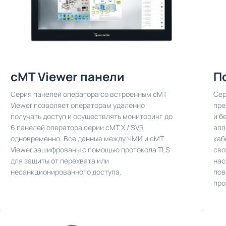
cMT Viewer панели
П
Серия панелей оператора со встроенным cMT
Сер
Viewer позволяет операторам удаленно
пре
получать доступ и осуществлять мониторинг до
и б
6 панелей оператора серии cMT X / SVR
апп
одновременно. Все данные между ЧМИ и cMT
каб
Viewer зашифрованы с помощью протокола TLS
сво
для защиты от перехвата или
нас
несанкционированного доступа.
пов
про