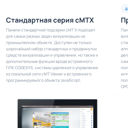
Д
Стандартная серия cMTX
П
Панели стандартной подсерии cMT X подходят
Пан
для самых разных задач визуализации на
вкл
промышленном объекте. Доступен не только
ста
широчайший набор стандартных и продвинутых
апп
средств визуализации и управления, но также и
дел
дополнительные функции вроде встроенного
сам
ПЛК CODESYS, системы удаленного управления
пол
из локальной сети cMT Viewer и встроенного
инт
программируемого объекта JavaScript,
пол
OPC