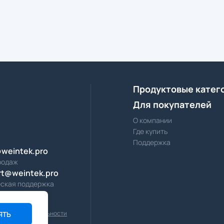
Продуктовые катег
Для покупателей
О компании
Где купить
Поддержка
@weintek.pro
родаж
rt@weintek.pro
еская поддержка
а конфиденциальности
ЯТЬ
2026 weintek.pro