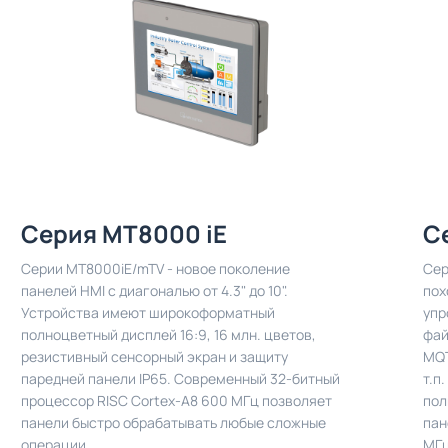
Серия MT8000 iE
С
Серии MT8000iE/mTV - новое поколение
Сер
панелей HMI с диагональю от 4.3" до 10".
пох
Устройства имеют широкоформатный
упр
полноцветный дисплей 16:9, 16 млн. цветов,
фай
резистивный сенсорный экран и защиту
MQT
паредней панели IP65. Современный 32-битный
т.п
процессор RISC Cortex-A8 600 МГц позволяет
пол
панели быстро обрабатывать любые сложные
пан
операции.
МГц