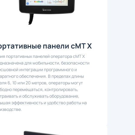
ортативные панели cMT X
ия портативных панелей оператора cMT X
дназначена для мобильности, безопасности
есшовной интеграции программного и
аратного обеспечения. В пределах длины
еля 6, 10 или 20 метров, операторы могут
бодно перемещаться, контролировать,
траивать и обслуживать оборудование,
ышая эффективность и удобство работы на
изводстве.