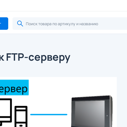
г
к FTP-серверу