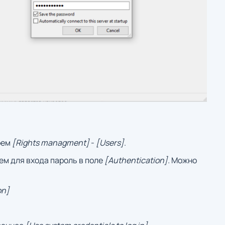
рем
[Rights managment]
-
[Users]
.
ем для входа пароль в поле
[Authentication].
Можно
on]