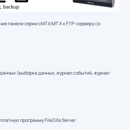
ие панели серии cMT/cMT X к FTP-серверу со
данных (выборка данных, журнал событий, журнал
латную программу FileZilla Server.