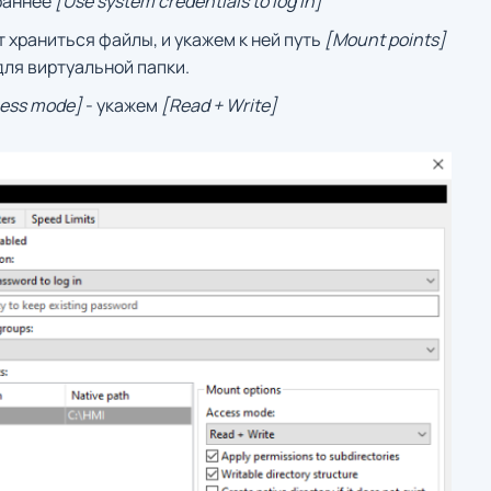
раннее
[Use system credentials to log in]
 храниться файлы, и укажем к ней путь
[Mount points]
ля виртуальной папки.
ess mode]
- укажем
[Read + Write]