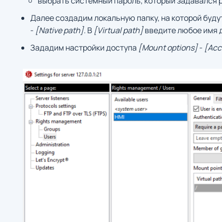
выбрать системный пароль, который задавался 
Далее создадим локальную папку, на которой будут
-
[Native path]
. В
[Virtual path]
введите любое имя д
Зададим настройки доступа
[Mount options]
-
[Acc