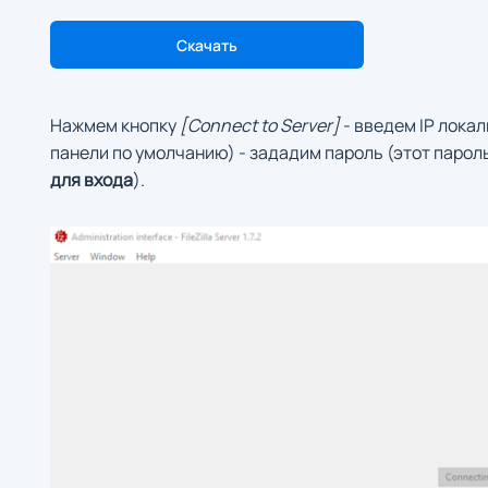
Скачать
Нажмем кнопку
[
Connect to Server
]
- введем IP локаль
панели по умолчанию) - зададим пароль (этот паро
для входа
).