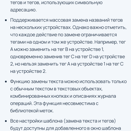
тегов и тегов, использующих символьную
адресацию.
Поддерживается массовая замена названий тегов
на нескольких устройствах. Однако важно отметить,
что каждое действие по замене ограничивается
тегами на одном и том же устройстве. Например, тег
A можно заменить на тег B на устройстве 1,
одновременно заменив тег C на тег D на устройстве
2, но нельзя заменить тег А на устройстве 1 на тег С
на устройстве 2.
Функцию замены текста можно использовать только
с обычным текстом в текстовых объектах,
комбинированных кнопках и описаниях журнала
операций. Эта функция несовместима с
библиотекой меток.
Все настройки шаблона (замена текста и тегов)
будут доступны для добавленного в окно шаблона