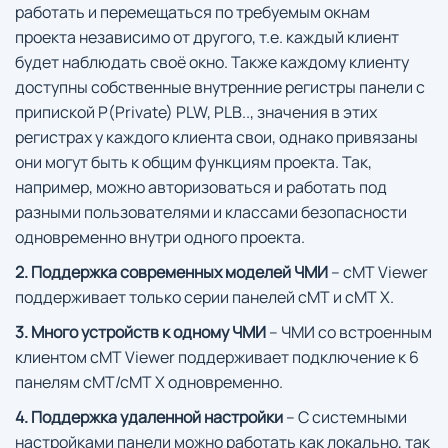
работать и перемещаться по требуемым окнам
проекта независимо от другого, т.е. каждый клиент
будет наблюдать своё окно. Также каждому клиенту
доступны собственные внутренние регистры панели с
припиской P(Private) PLW, PLB.., значения в этих
регистрах у каждого клиента свои, однако привязаны
они могут быть к общим функциям проекта. Так,
например, можно авторизоваться и работать под
разными пользователями и классами безопасности
одновременно внутри одного проекта.
2. Поддержка современных моделей ЧМИ
– cMT Viewer
поддерживает только серии панелей cMT и cMT X.
3. Много устройств к одному ЧМИ
– ЧМИ со встроенным
клиентом cMT Viewer поддерживает подключение к 6
панелям cMT/cMT X одновременно.
4. Поддержка удаленной настройки
– С системными
настройками панели можно работать как локально, так