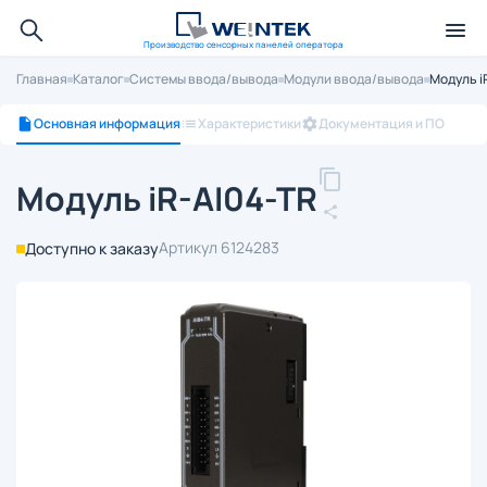
Производство сенсорных панелей оператора
Главная
Каталог
Системы ввода/вывода
Модули ввода/вывода
Модуль i
Основная информация
Характеристики
Документация и ПО
Модуль iR-AI04-TR
Артикул 6124283
Доступно к заказу