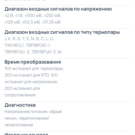
Диапазон входных сигналов по напряжению
±2 В, ±1 В, ±500 мВ, ±250 мВ,
±125 мВ, ±62.5 мВ, ±31.25 мВ
Диапазон входных сигналов по типу термопары
J, K, R, S, T, E, N, B, C, L, U,
TXK/XK(L), TBP/BP(A)-1,
TBP/BP(A)-2, TBP/BP(A)-3, M
Время преобразования
100 мс/канал для термопары;
200 мс/канал для RTD, 100
мс/канал для напряжения,
200 мс/канал для
сопротивления
Диагностика
Напряжение питания, обрыв
линии, переполнение/
незаполнение
Изоляция каналов