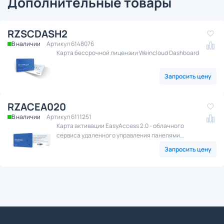
Дополнительные товары
RZSCDASH2
В наличии
Артикул 6148076
Карта бессрочной лицензии Weincloud Dashboard
Запросить цену
RZACEA020
В наличии
Артикул 6111251
Карта активации EasyAccess 2.0 - облачного
сервиса удаленного управления панелями
оператора посредством сети Интернет.
Запросить цену