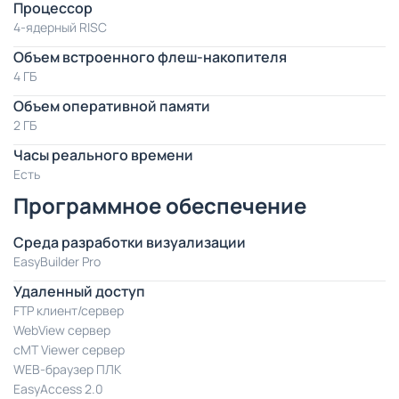
Процессор
4-ядерный RISC
Объем встроенного флеш-накопителя
4 ГБ
Объем оперативной памяти
2 ГБ
Часы реального времени
Есть
Программное обеспечение
Среда разработки визуализации
EasyBuilder Pro
Удаленный доступ
FTP клиент/сервер
WebView сервер
cMT Viewer сервер
WEB-браузер ПЛК
EasyAccess 2.0