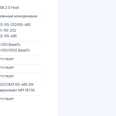
USB 2.0 Host
роенный монодинамик
3: RS-232/RS-485
1: RS-232
2: RS-485
10/100 BaseTx
10/100/1000 BaseTx
утствует
утствует
утствует
2/COM3 RS-485 2W
ерживает MPI 187.5K
утствует