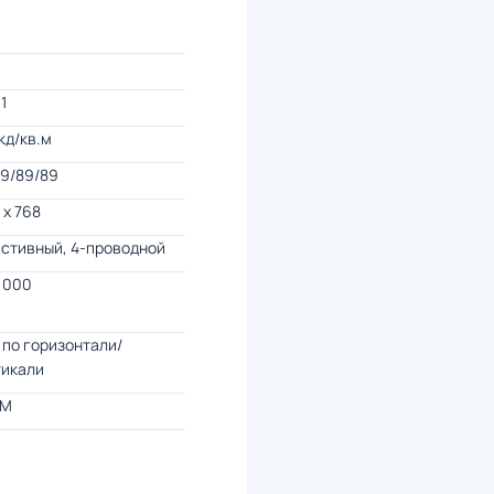
1
кд/кв.м
89/89/89
 x 768
стивный, 4-проводной
 000
по горизонтали/
тикали
 M