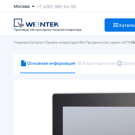
Москва
+7 (495) 980-64-06
Катало
Производство сенсорных панелей оператора
Главная
Каталог
Панели оператора HMI
Продвинутая серия cMTX
П
Основная информация
Характеристики
Доку