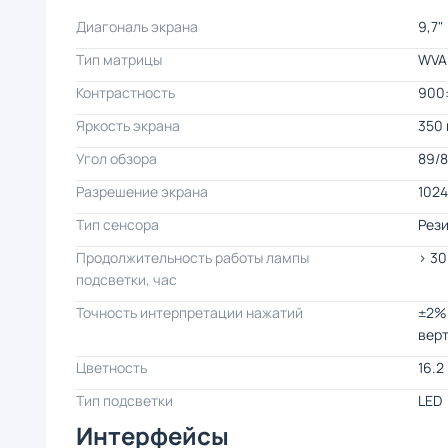
Диагональ экрана
9,7"
Тип матрицы
WVA
Контрастность
900:
Яркость экрана
350 
Угол обзора
89/
Разрешение экрана
1024
Тип сенсора
Рези
Продолжительность работы лампы
> 30
подсветки, час
Точность интерпретации нажатий
±2% 
вер
Цветность
16.2
Тип подсветки
LED
Интерфейсы