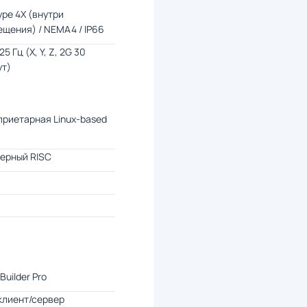
ype 4X (внутри
щения) / NEMA4 / IP66
25 Гц (X, Y, Z, 2G 30
ут)
риетарная Linux-based
ерный RISC
Builder Pro
клиент/сервер