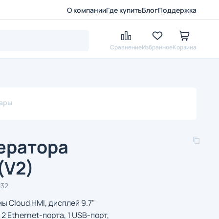
О компании
Где купить
Блог
Поддержка
Сравнение
Избранное
Корзина
вары
ератора
(V2)
532
ы Cloud HMI, дисплей 9.7"
2 Ethernet-порта, 1 USB-порт,