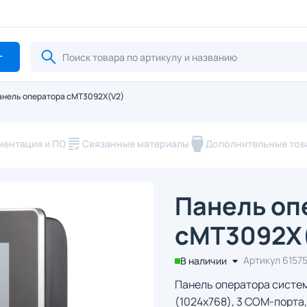
г
анель оператора cMT3092X(V2)
ментация и ПО
Связанные материалы
Дополнительные то
Панель оп
cMT3092X
Артикул 6157
В наличии
Панель оператора систем
(1024x768), 3 COM-порта, 