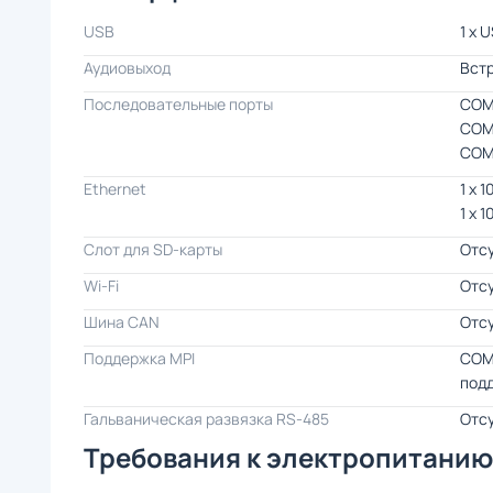
USB
1 x 
Аудиовыход
Вст
Последовательные порты
COM
COM
COM
Ethernet
1 x 
1 x 
Слот для SD-карты
Отс
Wi-Fi
Отс
Шина CAN
Отс
Поддержка MPI
COM
подд
Гальваническая развязка RS-485
Отс
Требования к электропитанию