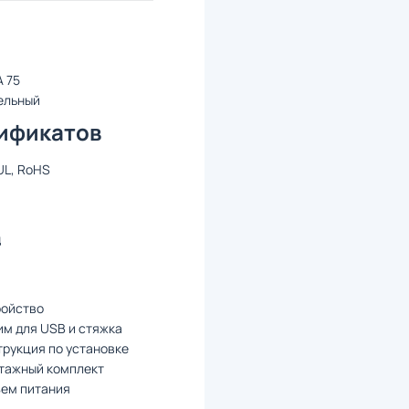
 75
ельный
ификатов
UL, RoHS
д
ройство
м для USB и стяжка
рукция по установке
тажный комплект
ъем питания