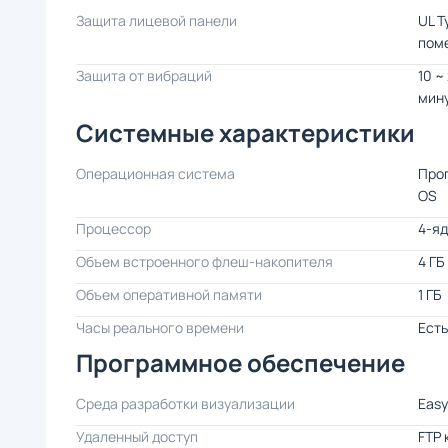
Защита лицевой панели
UL T
поме
Защита от вибраций
10 ~ 
мин
Системные характеристики
Операционная система
Проп
OS
Процессор
4-яд
Объем встроенного флеш-накопителя
4 ГБ
Объем оперативной памяти
1 ГБ
Часы реального времени
Есть
Программное обеспечение
Среда разработки визуализации
Easy
Удаленный доступ
FTP 