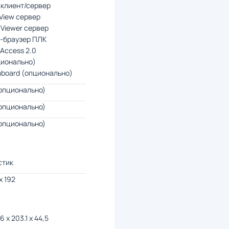
 клиент/сервер
View сервер
Viewer сервер
-браузер ПЛК
Access 2.0
ционально)
board (опционально)
опционально)
опционально)
опционально)
стик
х 192
6 х 203.1 х 44,5