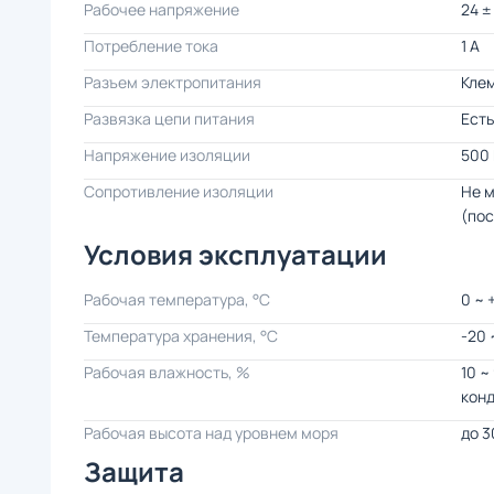
Рабочее напряжение
24 ±
Потребление тока
1 А
Разъем электропитания
Кле
Развязка цепи питания
Есть
Напряжение изоляции
500 
Сопротивление изоляции
Не 
(пос
Условия эксплуатации
Рабочая температура, °C
0 ~ 
Температура хранения, °C
-20 
Рабочая влажность, %
10 ~
кон
Рабочая высота над уровнем моря
до 3
Защита