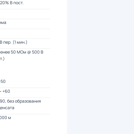
 20% В пост.
мма
В пер. (1 мин.)
менее 50 МОм @ 500 В
т.)
+50
~ +60
 90, без образования
денсата
000 м