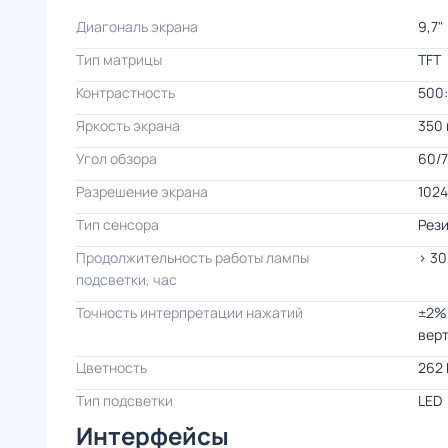
Диагональ экрана
9,7"
Тип матрицы
TFT
Контрастность
500:
Яркость экрана
350 
Угол обзора
60/7
Разрешение экрана
1024
Тип сенсора
Рези
Продолжительность работы лампы
> 30
подсветки, час
Точность интерпретации нажатий
±2% 
вер
Цветность
262 
Тип подсветки
LED
Интерфейсы