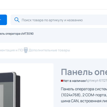
г
ель оператора cMT3090
ментация и ПО
Дополнительные товары
Панель оп
Артикул 6112
Нет в наличии
Панель оператора систем
(1024x768), 2 COM-порта, 
шина CAN, встроенная ли