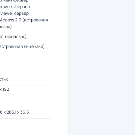
 клиент/сервер
Viewer сервер
Access 2.0 (встроенная
ензия)
опционально)
встроенная лицензия)
стик
x 192
6 х 203.1 х 36,5