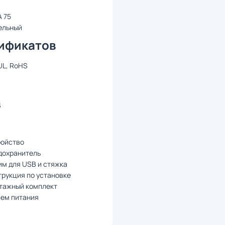
 75
ельный
ификатов
UL, RoHS
д
ройство
дохранитель
м для USB и стяжка
рукция по установке
тажный комплект
ъем питания