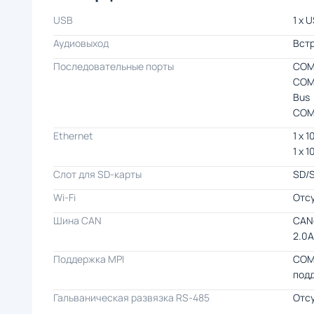
USB
1 x 
Аудиовыход
Вст
Последовательные порты
COM
COM
Bus
COM
Ethernet
1 x 
1 x 
Слот для SD-карты
SD/
Wi-Fi
Отс
Шина CAN
CAN
2.0A
Поддержка MPI
COM
подд
Гальваническая развязка RS-485
Отс