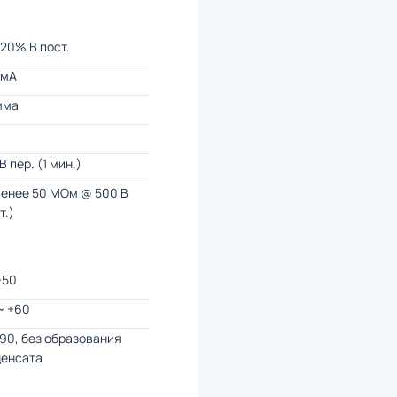
 20% В пост.
 мА
мма
В пер. (1 мин.)
менее 50 МОм @ 500 В
т.)
+50
~ +60
 90, без образования
денсата