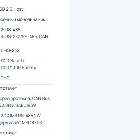
USB 2.0 Host
роенный монодинамик
2: RS-485
3: RS-232/RS-485, CAN
1: RS-232
10/100 BaseTx
10/100/1000 BaseTx
SDHC
утствует
open протокол, CAN Bus
/2.0B и SAE J1939
2/COM3 RS-485 2W
ерживает MPI 187.5K
утствует