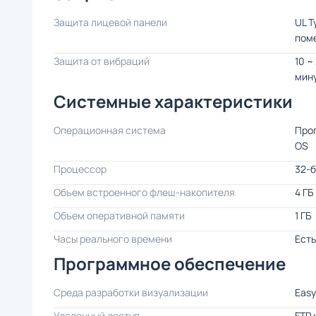
Защита лицевой панели
UL T
поме
Защита от вибраций
10 ~ 
мин
Системные характеристики
Операционная система
Проп
OS
Процессор
32-б
Объем встроенного флеш-накопителя
4 ГБ
Объем оперативной памяти
1 ГБ
Часы реального времени
Есть
Программное обеспечение
Среда разработки визуализации
Easy
Удаленный доступ
FTP 