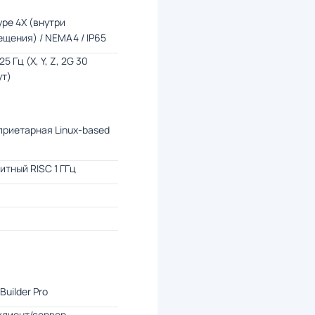
ype 4X (внутри
щения) / NEMA4 / IP65
25 Гц (X, Y, Z, 2G 30
ут)
риетарная Linux-based
итный RISC 1 ГГц
Builder Pro
клиент/сервер