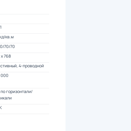
1
кд/кв.м
0/70/70
 x 768
стивный, 4-проводной
 000
по горизонтали/
тикали
K