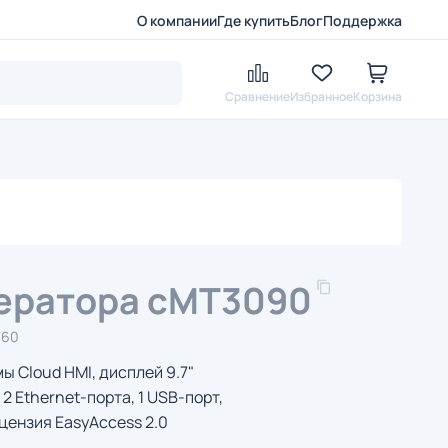
О компании
Где купить
Блог
Поддержка
Сравнение
Избранное
Корзина
ератора cMT3090
760
ы Cloud HMI, дисплей 9.7"
2 Ethernet-порта, 1 USB-порт,
цензия EasyAccess 2.0