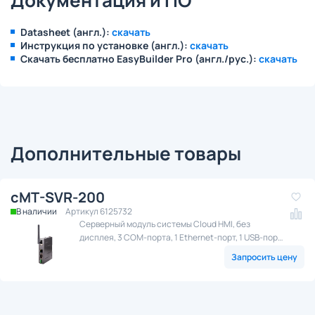
Документация и ПО
Datasheet (англ.):
скачать
Инструкция по установке (англ.):
скачать
Скачать бесплатно EasyBuilder Pro (англ./рус.):
скачать
Дополнительные товары
cMT-SVR-200
В наличии
Артикул 6125732
Серверный модуль системы Cloud HMI, без
дисплея, 3 COM-порта, 1 Ethernet-порт, 1 USB-порт,
Wi-Fi
Запросить цену