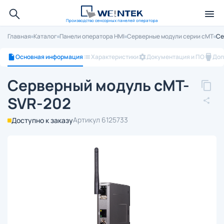
Производство сенсорных панелей оператора
Главная
Каталог
Панели оператора HMI
Серверные модули серии cMT
Се
Основная информация
Характеристики
Документация и ПО
Доп
Серверный модуль cMT-
SVR-202
Артикул 6125733
Доступно к заказу