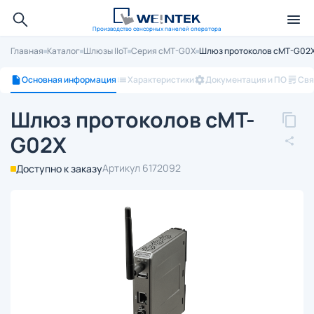
Производство сенсорных панелей оператора
Главная
Каталог
Шлюзы IIoT
Cерия cMT-G0X
Шлюз протоколов cMT-G02
Основная информация
Характеристики
Документация и ПО
Свя
Шлюз протоколов cMT-
G02X
Артикул 6172092
Доступно к заказу